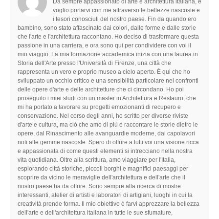
Da sempre appassionato di arte e architettura italiana, e
voglio portarvi con me attraverso le bellezze nascoste e
i tesori conosciuti del nostro paese. Fin da quando ero
bambino, sono stato affascinato dai colori, dalle forme e dalle storie
che l'arte e l'architettura raccontano. Ho deciso di trasformare questa
passione in una carriera, e ora sono qui per condividere con voi il
mio viaggio. La mia formazione accademica inizia con una laurea in
Storia dell'Arte presso l'Università di Firenze, una città che
rappresenta un vero e proprio museo a cielo aperto. È qui che ho
sviluppato un occhio critico e una sensibilità particolare nei confronti
delle opere d'arte e delle architetture che ci circondano. Ho poi
proseguito i miei studi con un master in Architettura e Restauro, che
mi ha portato a lavorare su progetti emozionanti di recupero e
conservazione. Nel corso degli anni, ho scritto per diverse riviste
d'arte e cultura, ma ciò che amo di più è raccontare le storie dietro le
opere, dal Rinascimento alle avanguardie moderne, dai capolavori
noti alle gemme nascoste. Spero di offrire a tutti voi una visione ricca
e appassionata di come questi elementi si intrecciano nella nostra
vita quotidiana. Oltre alla scrittura, amo viaggiare per l'Italia,
esplorando città storiche, piccoli borghi e magnifici paesaggi per
scoprire da vicino le meraviglie dell'architettura e dell'arte che il
nostro paese ha da offrire. Sono sempre alla ricerca di mostre
interessanti, atelier di artisti e laboratori di artigiani, luoghi in cui la
creatività prende forma. Il mio obiettivo è farvi apprezzare la bellezza
dell'arte e dell'architettura italiana in tutte le sue sfumature,