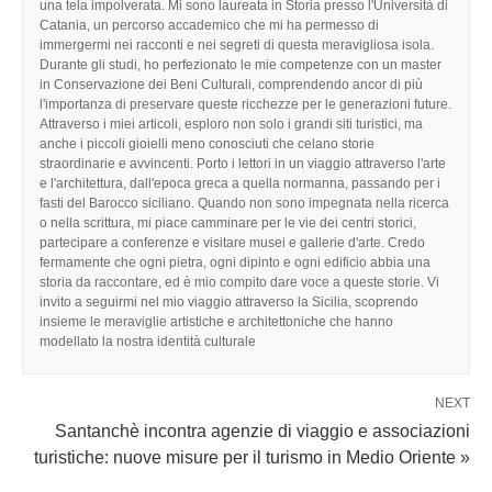
una tela impolverata. Mi sono laureata in Storia presso l'Università di
Catania, un percorso accademico che mi ha permesso di
immergermi nei racconti e nei segreti di questa meravigliosa isola.
Durante gli studi, ho perfezionato le mie competenze con un master
in Conservazione dei Beni Culturali, comprendendo ancor di più
l'importanza di preservare queste ricchezze per le generazioni future.
Attraverso i miei articoli, esploro non solo i grandi siti turistici, ma
anche i piccoli gioielli meno conosciuti che celano storie
straordinarie e avvincenti. Porto i lettori in un viaggio attraverso l'arte
e l'architettura, dall'epoca greca a quella normanna, passando per i
fasti del Barocco siciliano. Quando non sono impegnata nella ricerca
o nella scrittura, mi piace camminare per le vie dei centri storici,
partecipare a conferenze e visitare musei e gallerie d'arte. Credo
fermamente che ogni pietra, ogni dipinto e ogni edificio abbia una
storia da raccontare, ed è mio compito dare voce a queste storie. Vi
invito a seguirmi nel mio viaggio attraverso la Sicilia, scoprendo
insieme le meraviglie artistiche e architettoniche che hanno
modellato la nostra identità culturale
NEXT
Santanchè incontra agenzie di viaggio e associazioni
turistiche: nuove misure per il turismo in Medio Oriente »