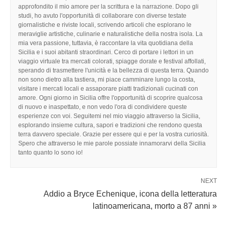
approfondito il mio amore per la scrittura e la narrazione. Dopo gli
studi, ho avuto l'opportunità di collaborare con diverse testate
giornalistiche e riviste locali, scrivendo articoli che esplorano le
meraviglie artistiche, culinarie e naturalistiche della nostra isola. La
mia vera passione, tuttavia, è raccontare la vita quotidiana della
Sicilia e i suoi abitanti straordinari. Cerco di portare i lettori in un
viaggio virtuale tra mercati colorati, spiagge dorate e festival affollati,
sperando di trasmettere l'unicità e la bellezza di questa terra. Quando
non sono dietro alla tastiera, mi piace camminare lungo la costa,
visitare i mercati locali e assaporare piatti tradizionali cucinati con
amore. Ogni giorno in Sicilia offre l'opportunità di scoprire qualcosa
di nuovo e inaspettato, e non vedo l'ora di condividere queste
esperienze con voi. Seguitemi nel mio viaggio attraverso la Sicilia,
esplorando insieme cultura, sapori e tradizioni che rendono questa
terra davvero speciale. Grazie per essere qui e per la vostra curiosità.
Spero che attraverso le mie parole possiate innamorarvi della Sicilia
tanto quanto lo sono io!
NEXT
Addio a Bryce Echenique, icona della letteratura
latinoamericana, morto a 87 anni »