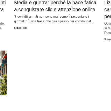
nti
Media e guerra: perché la pace fatica
Liz
ra
a conquistare clic e attenzione online
car
pe
“I conflitti armati non sono mai come li raccontano i
giornali.” È una frase che gira spesso nei corridoi del…
rte,
Quan
te
5 mesi ago
si f
l’as
5 mes