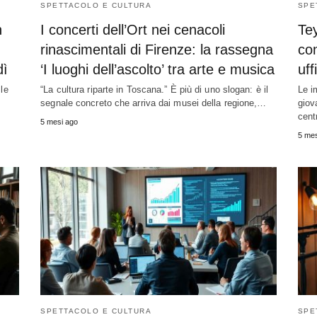
SPETTACOLO E CULTURA
SPE
n
I concerti dell’Ort nei cenacoli
Tey
rinascimentali di Firenze: la rassegna
con
dì
‘I luoghi dell’ascolto’ tra arte e musica
uff
 le
“La cultura riparte in Toscana.” È più di uno slogan: è il
Le i
segnale concreto che arriva dai musei della regione,…
giov
cent
5 mesi ago
5 mes
SPETTACOLO E CULTURA
SPE