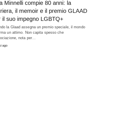
a Minnelli compie 80 anni: la
riera, il memoir e il premio GLAAD
r il suo impegno LGBTQ+
do la Glaad assegna un premio speciale, il mondo
erma un attimo. Non capita spesso che
sociazione, nota per…
i ago