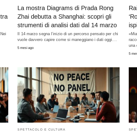
La mostra Diagrams di Prada Rong
Ra
tra
Zhai debutta a Shanghai: scopri gli
‘Ro
strumenti di analisi dati dal 14 marzo
isp
 Nei
Il 14 marzo segna l’inizio di un percorso pensato per chi
«Mia
vuole davvero capire come si maneggiano i dati oggi.…
racc
una
5 mesi ago
5 mes
SPETTACOLO E CULTURA
SPE