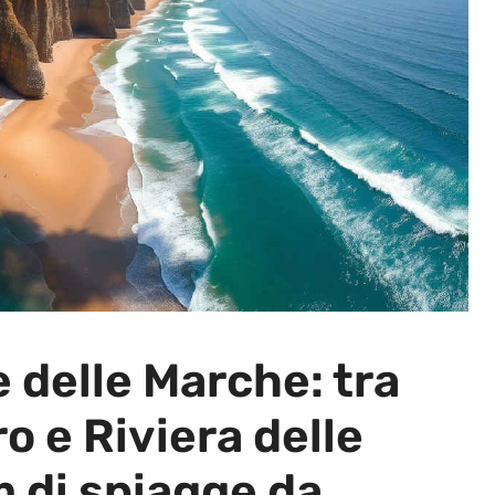
e delle Marche: tra
o e Riviera delle
 di spiagge da