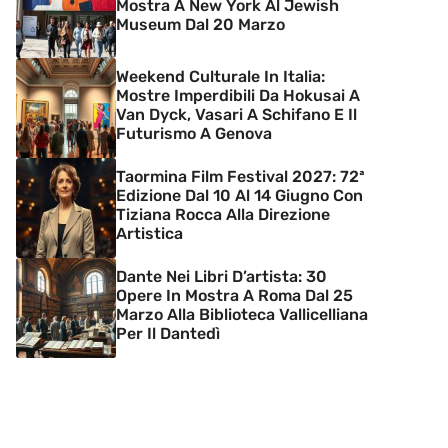
Mostra A New York Al Jewish
Museum Dal 20 Marzo
Weekend Culturale In Italia:
Mostre Imperdibili Da Hokusai A
Van Dyck, Vasari A Schifano E Il
Futurismo A Genova
Taormina Film Festival 2027: 72ª
Edizione Dal 10 Al 14 Giugno Con
Tiziana Rocca Alla Direzione
Artistica
Dante Nei Libri D’artista: 30
Opere In Mostra A Roma Dal 25
Marzo Alla Biblioteca Vallicelliana
Per Il Dantedì