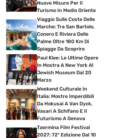
Nuove Misure Per Il
Turismo In Medio Oriente
Viaggio Sulle Coste Delle
Marche: Tra San Bartolo,
Conero E Riviera Delle
Palme Oltre 180 Km Di
Spiagge Da Scoprire
Paul Klee: Le Ultime Opere
In Mostra A New York Al
Jewish Museum Dal 20
Marzo
Weekend Culturale In
Italia: Mostre Imperdibili
Da Hokusai A Van Dyck,
Vasari A Schifano E Il
Futurismo A Genova
Taormina Film Festival
2027: 72ª Edizione Dal 10