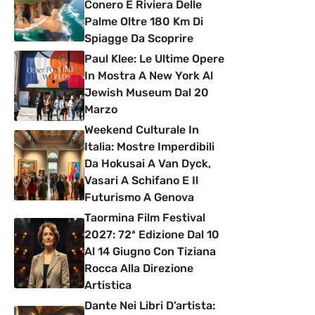
Conero E Riviera Delle
Palme Oltre 180 Km Di
Spiagge Da Scoprire
Paul Klee: Le Ultime Opere
In Mostra A New York Al
Jewish Museum Dal 20
Marzo
Weekend Culturale In
Italia: Mostre Imperdibili
Da Hokusai A Van Dyck,
Vasari A Schifano E Il
Futurismo A Genova
Taormina Film Festival
2027: 72ª Edizione Dal 10
Al 14 Giugno Con Tiziana
Rocca Alla Direzione
Artistica
Dante Nei Libri D’artista: