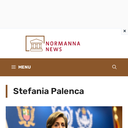
×
×
Vai
al
contenuto
MENU
Stefania Palenca