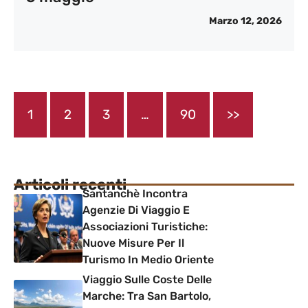
Marzo 12, 2026
1
2
3
…
90
>>
Articoli recenti
Santanchè Incontra
Agenzie Di Viaggio E
Associazioni Turistiche:
Nuove Misure Per Il
Turismo In Medio Oriente
Viaggio Sulle Coste Delle
Marche: Tra San Bartolo,