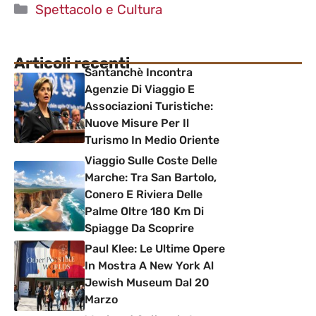
Categorie
Spettacolo e Cultura
Articoli recenti
Santanchè Incontra
Agenzie Di Viaggio E
Associazioni Turistiche:
Nuove Misure Per Il
Turismo In Medio Oriente
Viaggio Sulle Coste Delle
Marche: Tra San Bartolo,
Conero E Riviera Delle
Palme Oltre 180 Km Di
Spiagge Da Scoprire
Paul Klee: Le Ultime Opere
In Mostra A New York Al
Jewish Museum Dal 20
Marzo