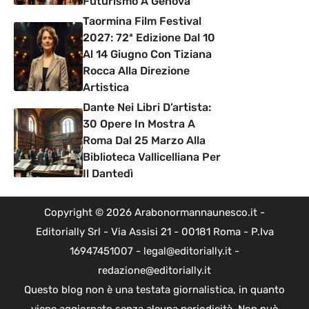
Futurismo A Genova
Taormina Film Festival
2027: 72ª Edizione Dal 10
Al 14 Giugno Con Tiziana
Rocca Alla Direzione
Artistica
Dante Nei Libri D’artista:
30 Opere In Mostra A
Roma Dal 25 Marzo Alla
Biblioteca Vallicelliana Per
Il Dantedì
Copyright © 2026 Arabonormannaunesco.it -
Editorially Srl - Via Assisi 21 - 00181 Roma - P.Iva
16947451007 - legal@editorially.it -
redazione@editorially.it
Questo blog non è una testata giornalistica, in quanto