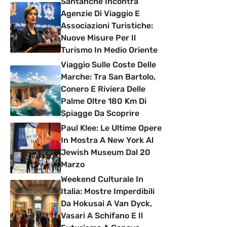
Santanchè Incontra
Agenzie Di Viaggio E
Associazioni Turistiche:
Nuove Misure Per Il
Turismo In Medio Oriente
Viaggio Sulle Coste Delle
Marche: Tra San Bartolo,
Conero E Riviera Delle
Palme Oltre 180 Km Di
Spiagge Da Scoprire
Paul Klee: Le Ultime Opere
In Mostra A New York Al
Jewish Museum Dal 20
Marzo
Weekend Culturale In
Italia: Mostre Imperdibili
Da Hokusai A Van Dyck,
Vasari A Schifano E Il