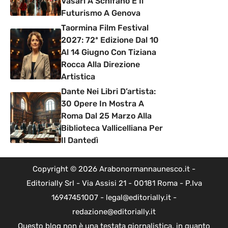
Vasari A Schifano E Il
Futurismo A Genova
Taormina Film Festival
2027: 72ª Edizione Dal 10
Al 14 Giugno Con Tiziana
Rocca Alla Direzione
Artistica
Dante Nei Libri D’artista:
30 Opere In Mostra A
Roma Dal 25 Marzo Alla
Biblioteca Vallicelliana Per
Il Dantedì
Copyright © 2026 Arabonormannaunesco.it -
Editorially Srl - Via Assisi 21 - 00181 Roma - P.Iva
16947451007 - legal@editorially.it -
redazione@editorially.it
Questo blog non è una testata giornalistica, in quanto