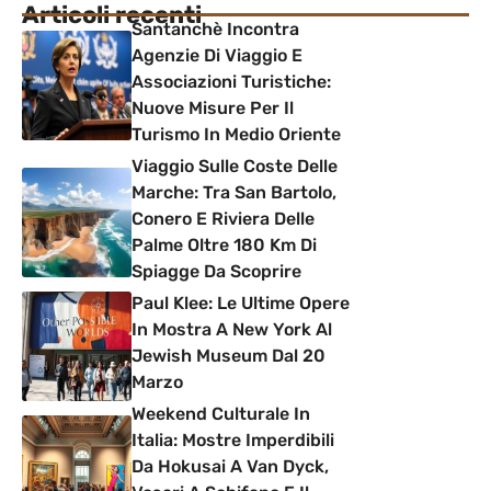
Articoli recenti
Santanchè Incontra
Agenzie Di Viaggio E
Associazioni Turistiche:
Nuove Misure Per Il
Turismo In Medio Oriente
Viaggio Sulle Coste Delle
Marche: Tra San Bartolo,
Conero E Riviera Delle
Palme Oltre 180 Km Di
Spiagge Da Scoprire
Paul Klee: Le Ultime Opere
In Mostra A New York Al
Jewish Museum Dal 20
Marzo
Weekend Culturale In
Italia: Mostre Imperdibili
Da Hokusai A Van Dyck,