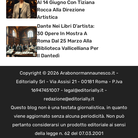
Al 14 Giugno Con Tiziana
Rocca Alla Direzione
Artistica
Dante Nei Libri D’artista:
30 Opere In Mostra A
Roma Dal 25 Marzo Alla
Biblioteca Vallicelliana Per
Il Dantedì
Copyright © 2026 Arabonormannaunesco.it -
Editorially Srl - Via Assisi 21 - 00181 Roma - P.Iva
16947451007 - legal@editorially.it -
redazione@editorially.it
Questo blog non è una testata giornalistica, in quanto
viene aggiornato senza alcuna periodicità. Non può
pertanto considerarsi un prodotto editoriale ai sensi
della legge n. 62 del 07.03.2001