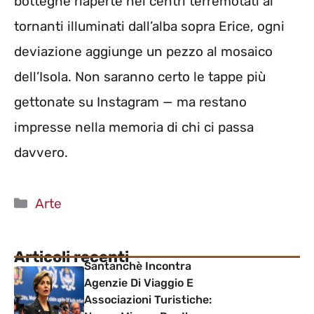
botteghe riaperte nei centri terremotati ai
tornanti illuminati dall’alba sopra Erice, ogni
deviazione aggiunge un pezzo al mosaico
dell’Isola. Non saranno certo le tappe più
gettonate su Instagram — ma restano
impresse nella memoria di chi ci passa
davvero.
Categorie
Arte
Articoli recenti
Santanchè Incontra
Agenzie Di Viaggio E
Associazioni Turistiche: