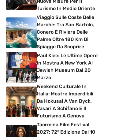
Nuove Misure Per Il
Turismo In Medio Oriente
Viaggio Sulle Coste Delle
Marche: Tra San Bartolo,
Conero E Riviera Delle
Palme Oltre 180 Km Di
Spiagge Da Scoprire
Paul Klee: Le Ultime Opere
In Mostra A New York Al
Jewish Museum Dal 20
Marzo
Weekend Culturale In
Italia: Mostre Imperdibili
Da Hokusai A Van Dyck,
Vasari A Schifano E Il
Futurismo A Genova
Taormina Film Festival
2027: 72ª Edizione Dal 10