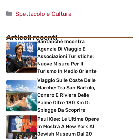
Categorie
Spettacolo e Cultura
Articoli recenti
Santanchè Incontra
Agenzie Di Viaggio E
Associazioni Turistiche:
Nuove Misure Per Il
Turismo In Medio Oriente
Viaggio Sulle Coste Delle
Marche: Tra San Bartolo,
Conero E Riviera Delle
Palme Oltre 180 Km Di
Spiagge Da Scoprire
Paul Klee: Le Ultime Opere
In Mostra A New York Al
Jewish Museum Dal 20