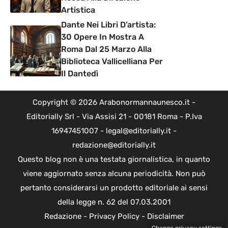
Artistica
Dante Nei Libri D’artista:
30 Opere In Mostra A
Roma Dal 25 Marzo Alla
Biblioteca Vallicelliana Per
Il Dantedì
Copyright © 2026 Arabonormannaunesco.it -
Editorially Srl - Via Assisi 21 - 00181 Roma - P.Iva
16947451007 - legal@editorially.it -
redazione@editorially.it
Questo blog non è una testata giornalistica, in quanto
viene aggiornato senza alcuna periodicità. Non può
pertanto considerarsi un prodotto editoriale ai sensi
della legge n. 62 del 07.03.2001
Redazione
-
Privacy Policy
-
Disclaimer