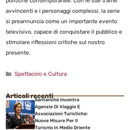
politiche contemporanee. Con le sue trame
avvincenti e i personaggi complessi, la serie
si preannuncia come un importante evento
televisivo, capace di conquistare il pubblico e
stimolare riflessioni critiche sul nostro
presente.
Categorie
Spettacolo e Cultura
Articoli recenti
Santanchè Incontra
Agenzie Di Viaggio E
Associazioni Turistiche:
Nuove Misure Per Il
Turismo In Medio Oriente