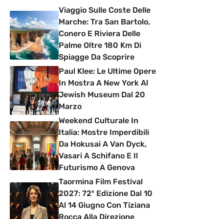
Viaggio Sulle Coste Delle
Marche: Tra San Bartolo,
Conero E Riviera Delle
Palme Oltre 180 Km Di
Spiagge Da Scoprire
Paul Klee: Le Ultime Opere
In Mostra A New York Al
Jewish Museum Dal 20
Marzo
Weekend Culturale In
Italia: Mostre Imperdibili
Da Hokusai A Van Dyck,
Vasari A Schifano E Il
Futurismo A Genova
Taormina Film Festival
2027: 72ª Edizione Dal 10
Al 14 Giugno Con Tiziana
Rocca Alla Direzione