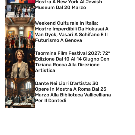
Mostra A New York Al Jewish
Museum Dal 20 Marzo
Weekend Culturale In Italia:
Mostre Imperdibili Da Hokusai A
Van Dyck, Vasari A Schifano E Il
Futurismo A Genova
Taormina Film Festival 2027: 72ª
Edizione Dal 10 Al 14 Giugno Con
Tiziana Rocca Alla Direzione
Artistica
Dante Nei Libri D’artista: 30
Opere In Mostra A Roma Dal 25
Marzo Alla Biblioteca Vallicelliana
Per Il Dantedì