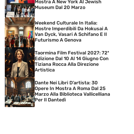
Mostra A New York Al Jewish
Museum Dal 20 Marzo
Weekend Culturale In Italia:
Mostre Imperdibili Da Hokusai A
Van Dyck, Vasari A Schifano E Il
Futurismo A Genova
Taormina Film Festival 2027: 72ª
Edizione Dal 10 Al 14 Giugno Con
Tiziana Rocca Alla Direzione
Artistica
Dante Nei Libri D’artista: 30
Opere In Mostra A Roma Dal 25
Marzo Alla Biblioteca Vallicelliana
Per Il Dantedì