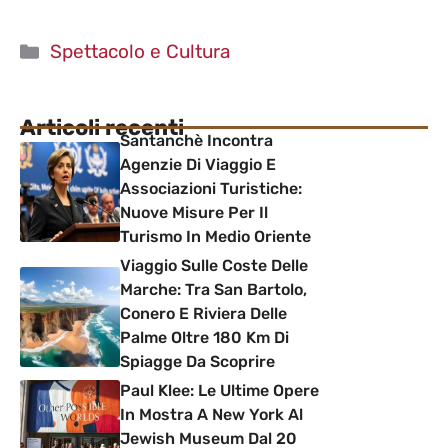
Categorie
Spettacolo e Cultura
Articoli recenti
Santanchè Incontra
Agenzie Di Viaggio E
Associazioni Turistiche:
Nuove Misure Per Il
Turismo In Medio Oriente
Viaggio Sulle Coste Delle
Marche: Tra San Bartolo,
Conero E Riviera Delle
Palme Oltre 180 Km Di
Spiagge Da Scoprire
Paul Klee: Le Ultime Opere
In Mostra A New York Al
Jewish Museum Dal 20