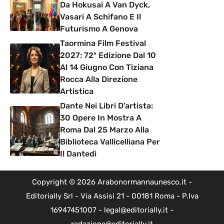
Da Hokusai A Van Dyck,
Vasari A Schifano E Il
Futurismo A Genova
Taormina Film Festival
2027: 72ª Edizione Dal 10
Al 14 Giugno Con Tiziana
Rocca Alla Direzione
Artistica
Dante Nei Libri D’artista:
30 Opere In Mostra A
Roma Dal 25 Marzo Alla
Biblioteca Vallicelliana Per
Il Dantedì
Copyright © 2026 Arabonormannaunesco.it -
Editorially Srl - Via Assisi 21 - 00181 Roma - P.Iva
16947451007 - legal@editorially.it -
redazione@editorially.it