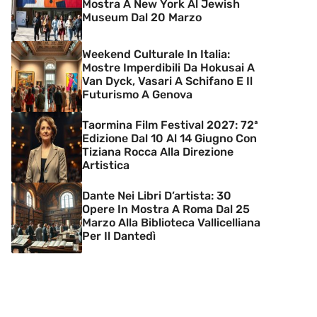
Mostra A New York Al Jewish
Museum Dal 20 Marzo
Weekend Culturale In Italia:
Mostre Imperdibili Da Hokusai A
Van Dyck, Vasari A Schifano E Il
Futurismo A Genova
Taormina Film Festival 2027: 72ª
Edizione Dal 10 Al 14 Giugno Con
Tiziana Rocca Alla Direzione
Artistica
Dante Nei Libri D’artista: 30
Opere In Mostra A Roma Dal 25
Marzo Alla Biblioteca Vallicelliana
Per Il Dantedì