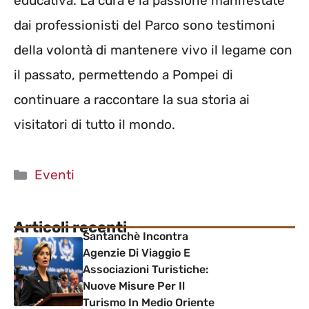
educativa. La cura e la passione manifestate
dai professionisti del Parco sono testimoni
della volontà di mantenere vivo il legame con
il passato, permettendo a Pompei di
continuare a raccontare la sua storia ai
visitatori di tutto il mondo.
Categorie
Eventi
Articoli recenti
Santanchè Incontra
Agenzie Di Viaggio E
Associazioni Turistiche:
Nuove Misure Per Il
Turismo In Medio Oriente