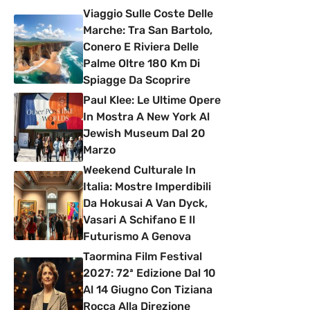
Viaggio Sulle Coste Delle
Marche: Tra San Bartolo,
Conero E Riviera Delle
Palme Oltre 180 Km Di
Spiagge Da Scoprire
Paul Klee: Le Ultime Opere
In Mostra A New York Al
Jewish Museum Dal 20
Marzo
Weekend Culturale In
Italia: Mostre Imperdibili
Da Hokusai A Van Dyck,
Vasari A Schifano E Il
Futurismo A Genova
Taormina Film Festival
2027: 72ª Edizione Dal 10
Al 14 Giugno Con Tiziana
Rocca Alla Direzione