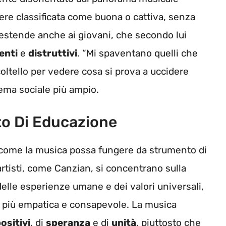
ere classificata come buona o cattiva, senza
 estende anche ai giovani, che secondo lui
enti
e
distruttivi
. “Mi spaventano quelli che
coltello per vedere cosa si prova a uccidere
ema sociale più ampio.
o Di Educazione
u come la musica possa fungere da strumento di
 artisti, come Canzian, si concentrano sulla
delle esperienze umane e dei valori universali,
à più empatica e consapevole. La musica
ositivi
, di
speranza
e di
unità
, piuttosto che