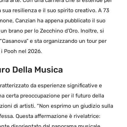
pria arte. Con una carriera che si estende per
 sua resilienza e il suo spirito creativo. A 73
mone, Canzian ha appena pubblicato il suo
un brano per lo Zecchino d’Oro. Inoltre, si
l “Casanova” e sta organizzando un tour per
n i Pooh nel 2026.
uro Della Musica
aratterizzato da esperienze significative e
 certa preoccupazione per il futuro della
zioni di artisti. “Non esprimo un giudizio sulla
fessa. Questa affermazione è rivelatrice:
sente disorientato dal panorama musicale