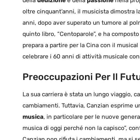
della
dedizione
e della
passione
nella pro
oltre cinquant’anni, il musicista dimostra la
anni, dopo aver superato un tumore al pol
quinto libro, “Centoparole”, e ha composto 
prepara a partire per la Cina con il musica
celebrare i 60 anni di attività musicale co
Preoccupazioni Per Il Fut
La sua carriera è stata un lungo viaggio, c
cambiamenti. Tuttavia, Canzian esprime una
musica
, in particolare per le nuove genera
musica di oggi perché non la capisco”, con
Canzian non rifiuta i cambiamenti, ma si 