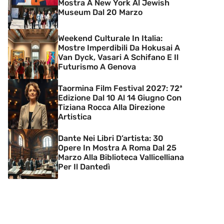
Mostra A New York Al Jewish
Museum Dal 20 Marzo
Weekend Culturale In Italia:
Mostre Imperdibili Da Hokusai A
Van Dyck, Vasari A Schifano E Il
Futurismo A Genova
Taormina Film Festival 2027: 72ª
Edizione Dal 10 Al 14 Giugno Con
Tiziana Rocca Alla Direzione
Artistica
Dante Nei Libri D’artista: 30
Opere In Mostra A Roma Dal 25
Marzo Alla Biblioteca Vallicelliana
Per Il Dantedì