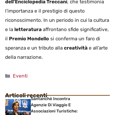
dell’Enciclopedia Treccani
, che testimonia
l’importanza e il prestigio di questo
riconoscimento. In un periodo in cui la cultura
e la
letteratura
affrontano sfide significative,
il
Premio Mondello
si conferma un faro di
speranza e un tributo alla
creatività
e all’arte
della narrazione.
Categorie
Eventi
Articoli recenti
Santanchè Incontra
Agenzie Di Viaggio E
Associazioni Turistiche: