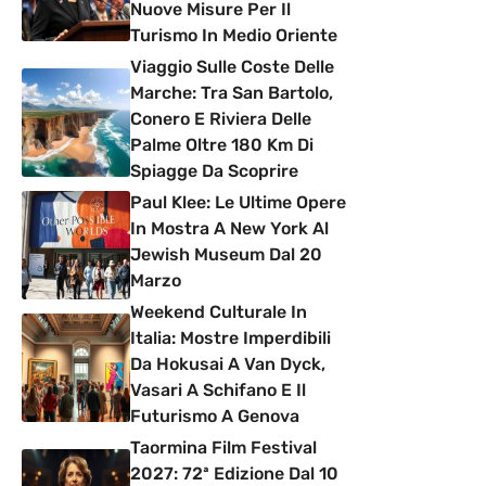
Nuove Misure Per Il
Turismo In Medio Oriente
Viaggio Sulle Coste Delle
Marche: Tra San Bartolo,
Conero E Riviera Delle
Palme Oltre 180 Km Di
Spiagge Da Scoprire
Paul Klee: Le Ultime Opere
In Mostra A New York Al
Jewish Museum Dal 20
Marzo
Weekend Culturale In
Italia: Mostre Imperdibili
Da Hokusai A Van Dyck,
Vasari A Schifano E Il
Futurismo A Genova
Taormina Film Festival
2027: 72ª Edizione Dal 10