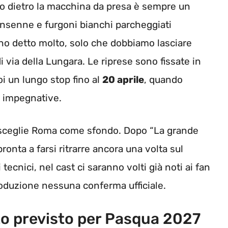
tino dietro la macchina da presa è sempre un
ransenne e furgoni bianchi parcheggiati
nno detto molto, solo che dobbiamo lasciare
di via della Lungara. Le riprese sono fissate in
oi un lungo stop fino al
20 aprile
, quando
iù impegnative.
o sceglie Roma come sfondo. Dopo “La grande
pronta a farsi ritrarre ancora una volta sul
ecnici, nel cast ci saranno volti già noti ai fan
roduzione nessuna conferma ufficiale.
to previsto per Pasqua 2027