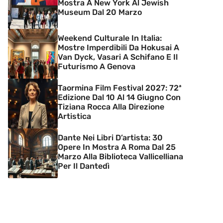
Mostra A New York Al Jewish
Museum Dal 20 Marzo
Weekend Culturale In Italia:
Mostre Imperdibili Da Hokusai A
Van Dyck, Vasari A Schifano E Il
Futurismo A Genova
Taormina Film Festival 2027: 72ª
Edizione Dal 10 Al 14 Giugno Con
Tiziana Rocca Alla Direzione
Artistica
Dante Nei Libri D’artista: 30
Opere In Mostra A Roma Dal 25
Marzo Alla Biblioteca Vallicelliana
Per Il Dantedì