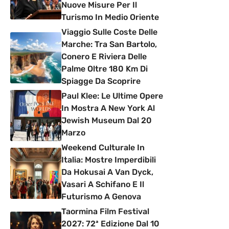
Nuove Misure Per Il
Turismo In Medio Oriente
Viaggio Sulle Coste Delle
Marche: Tra San Bartolo,
Conero E Riviera Delle
Palme Oltre 180 Km Di
Spiagge Da Scoprire
Paul Klee: Le Ultime Opere
In Mostra A New York Al
Jewish Museum Dal 20
Marzo
Weekend Culturale In
Italia: Mostre Imperdibili
Da Hokusai A Van Dyck,
Vasari A Schifano E Il
Futurismo A Genova
Taormina Film Festival
2027: 72ª Edizione Dal 10