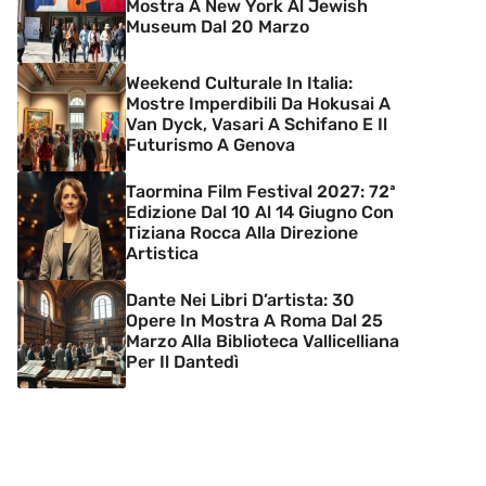
Mostra A New York Al Jewish
Museum Dal 20 Marzo
Weekend Culturale In Italia:
Mostre Imperdibili Da Hokusai A
Van Dyck, Vasari A Schifano E Il
Futurismo A Genova
Taormina Film Festival 2027: 72ª
Edizione Dal 10 Al 14 Giugno Con
Tiziana Rocca Alla Direzione
Artistica
Dante Nei Libri D’artista: 30
Opere In Mostra A Roma Dal 25
Marzo Alla Biblioteca Vallicelliana
Per Il Dantedì