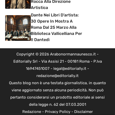
Rocca Alla Direzione
Artistica
Dante Nei Libri D’artista:
30 Opere In Mostra A
Roma Dal 25 Marzo Alla
Biblioteca Vallicelliana Per
Il Dantedì
Copyright © 2026 Arabonormannaunesco.it -
Editorially Srl - Via Assisi 21 - 00181 Roma - P.Iva
16947451007 - legal@editorially.it -
redazione@editorially.it
Questo blog non è una testata giornalistica, in quanto
viene aggiornato senza alcuna periodicità. Non può
pertanto considerarsi un prodotto editoriale ai sensi
della legge n. 62 del 07.03.2001
Redazione
-
Privacy Policy
-
Disclaimer