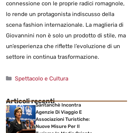
connessione con le proprie radici romagnole,
lo rende un protagonista indiscusso della
scena fashion internazionale. La maglieria di
Giovannini non è solo un prodotto di stile, ma
un’esperienza che riflette l’evoluzione di un
settore in continua trasformazione.
Categorie
Spettacolo e Cultura
Articoli recenti
Santanchè Incontra
Agenzie Di Viaggio E
Associazioni Turistiche:
Nuove Misure Per Il