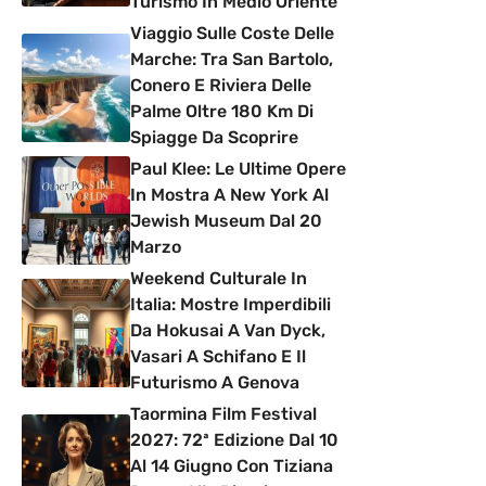
Turismo In Medio Oriente
Viaggio Sulle Coste Delle
Marche: Tra San Bartolo,
Conero E Riviera Delle
Palme Oltre 180 Km Di
Spiagge Da Scoprire
Paul Klee: Le Ultime Opere
In Mostra A New York Al
Jewish Museum Dal 20
Marzo
Weekend Culturale In
Italia: Mostre Imperdibili
Da Hokusai A Van Dyck,
Vasari A Schifano E Il
Futurismo A Genova
Taormina Film Festival
2027: 72ª Edizione Dal 10
Al 14 Giugno Con Tiziana