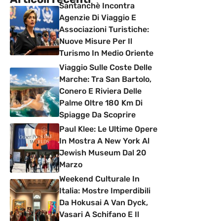
Santanchè Incontra
Agenzie Di Viaggio E
Associazioni Turistiche:
Nuove Misure Per Il
Turismo In Medio Oriente
Viaggio Sulle Coste Delle
Marche: Tra San Bartolo,
Conero E Riviera Delle
Palme Oltre 180 Km Di
Spiagge Da Scoprire
Paul Klee: Le Ultime Opere
In Mostra A New York Al
Jewish Museum Dal 20
Marzo
Weekend Culturale In
Italia: Mostre Imperdibili
Da Hokusai A Van Dyck,
Vasari A Schifano E Il