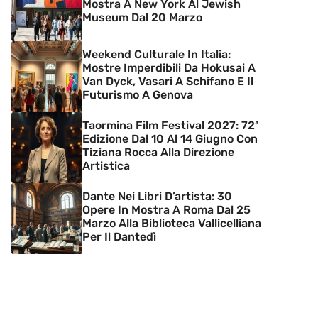
Mostra A New York Al Jewish
Museum Dal 20 Marzo
Weekend Culturale In Italia:
Mostre Imperdibili Da Hokusai A
Van Dyck, Vasari A Schifano E Il
Futurismo A Genova
Taormina Film Festival 2027: 72ª
Edizione Dal 10 Al 14 Giugno Con
Tiziana Rocca Alla Direzione
Artistica
Dante Nei Libri D’artista: 30
Opere In Mostra A Roma Dal 25
Marzo Alla Biblioteca Vallicelliana
Per Il Dantedì