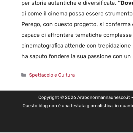
per storie autentiche e diversificate,
“Dov
di come il cinema possa essere strumento d
Perego, con questo progetto, si conferma c
capace di affrontare tematiche complesse c
cinematografica attende con trepidazione i
ha saputo fondere la sua passione con un 
Categorie
Spettacolo e Cultura
Copyright © 2026 Arabonormannaunesco.it - Edi
Questo blog non è una testata giornalistica, in quant