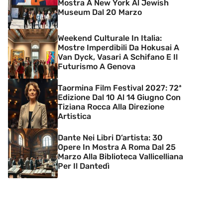
Mostra A New York Al Jewish
Museum Dal 20 Marzo
Weekend Culturale In Italia:
Mostre Imperdibili Da Hokusai A
Van Dyck, Vasari A Schifano E Il
Futurismo A Genova
Taormina Film Festival 2027: 72ª
Edizione Dal 10 Al 14 Giugno Con
Tiziana Rocca Alla Direzione
Artistica
Dante Nei Libri D’artista: 30
Opere In Mostra A Roma Dal 25
Marzo Alla Biblioteca Vallicelliana
Per Il Dantedì