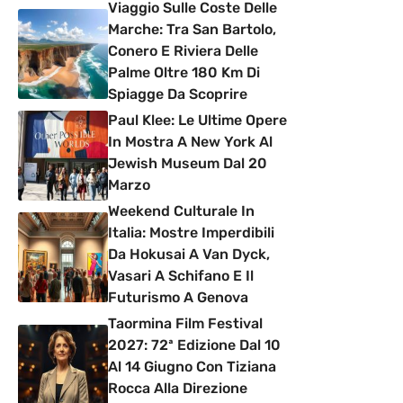
Viaggio Sulle Coste Delle
Marche: Tra San Bartolo,
Conero E Riviera Delle
Palme Oltre 180 Km Di
Spiagge Da Scoprire
Paul Klee: Le Ultime Opere
In Mostra A New York Al
Jewish Museum Dal 20
Marzo
Weekend Culturale In
Italia: Mostre Imperdibili
Da Hokusai A Van Dyck,
Vasari A Schifano E Il
Futurismo A Genova
Taormina Film Festival
2027: 72ª Edizione Dal 10
Al 14 Giugno Con Tiziana
Rocca Alla Direzione