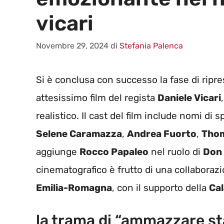
vicari
Novembre 29, 2024
di
Stefania Palenca
Si è conclusa con successo la fase di ripr
attesissimo film del regista
Daniele Vicari
realistico. Il cast del film include nomi di
Selene Caramazza
,
Andrea Fuorto
,
Thom
aggiunge
Rocco Papaleo
nel ruolo di
Don
cinematografico è frutto di una collaboraz
Emilia-Romagna
, con il supporto della
Cal
la trama di “ammazzare s