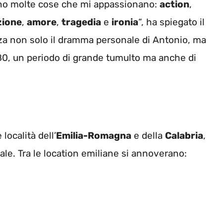
ano molte cose che mi appassionano:
action
,
zione
,
amore
,
tragedia
e
ironia
“, ha spiegato il
nza non solo il dramma personale di Antonio, ma
 ’80, un periodo di grande tumulto ma anche di
località dell’
Emilia-Romagna
e della
Calabria
,
urale. Tra le location emiliane si annoverano: