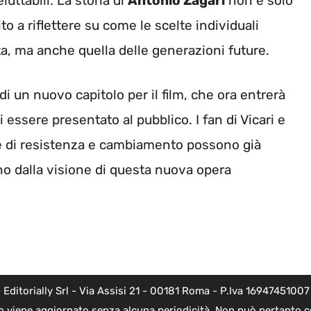
ttabili. La storia di
Antonio Zagari
non è solo
o a riflettere su come le scelte individuali
ta, ma anche quella delle generazioni future.
di un nuovo capitolo per il film, che ora entrerà
di essere presentato al pubblico. I fan di Vicari e
e di resistenza e cambiamento possono già
ano dalla visione di questa nuova opera
torially Srl - Via Assisi 21 - 00181 Roma - P.Iva 16947451007 - l
o viene aggiornato senza alcuna periodicità. Non può pertanto co