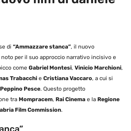
ese di
“Ammazzare stanca”
, il nuovo
, noto per il suo approccio narrativo incisivo e
 spicco come
Gabriel Montesi
,
Vinicio Marchioni
,
as Trabacchi
e
Cristiana Vaccaro
, a cui si
 Peppino Pesce
. Questo progetto
ione tra
Mompracem
,
Rai Cinema
e la
Regione
abria Film Commission
.
tanca”