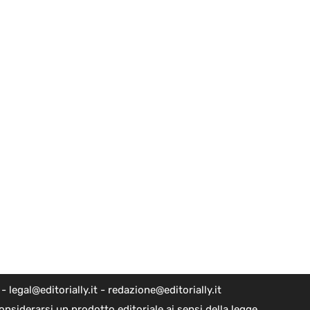
egal@editorially.it - redazione@editorially.it
nsiderarsi un prodotto editoriale ai sensi della legge