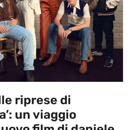
le riprese di
’: un viaggio
ovo film di daniele