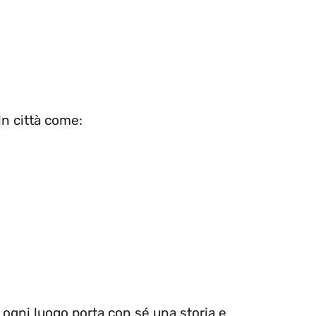
in città come:
 ogni luogo porta con sé una storia e