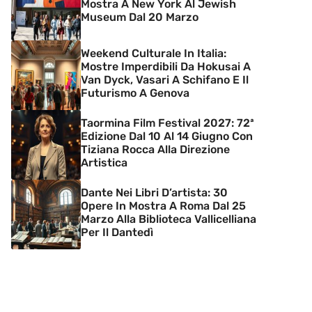
Mostra A New York Al Jewish
Museum Dal 20 Marzo
Weekend Culturale In Italia:
Mostre Imperdibili Da Hokusai A
Van Dyck, Vasari A Schifano E Il
Futurismo A Genova
Taormina Film Festival 2027: 72ª
Edizione Dal 10 Al 14 Giugno Con
Tiziana Rocca Alla Direzione
Artistica
Dante Nei Libri D’artista: 30
Opere In Mostra A Roma Dal 25
Marzo Alla Biblioteca Vallicelliana
Per Il Dantedì