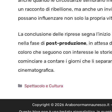
anche quando le circostanze sembrano inelu
un racconto di ribellione, ma anche un invit
possano influenzare non solo la propria vi
La conclusione delle riprese segna l’inizio 
nella fase di
post-produzione
, in attesa 
coloro che seguono con interesse le stori
cominciare a contare i giorni che li separ
cinematografica.
Categorie
Spettacolo e Cultura
Copyright © 2026 Arabonormannaunesco.it - Edi
Questo blog non è una testata giornalistica, in quant