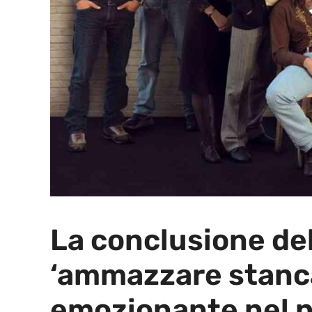
La conclusione del
‘ammazzare stanca
emozionante nel nu