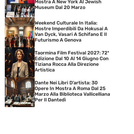
Mostra A New York Al Jewish
Museum Dal 20 Marzo
Weekend Culturale In Italia:
Mostre Imperdibili Da Hokusai A
Van Dyck, Vasari A Schifano E Il
Futurismo A Genova
Taormina Film Festival 2027: 72ª
Edizione Dal 10 Al 14 Giugno Con
Tiziana Rocca Alla Direzione
Artistica
Dante Nei Libri D’artista: 30
Opere In Mostra A Roma Dal 25
Marzo Alla Biblioteca Vallicelliana
Per Il Dantedì