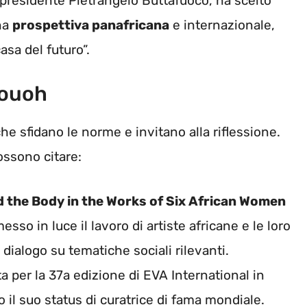
l presidente Pietrangelo Buttafuoco, ha scelto
una
prospettiva panafricana
e internazionale,
sa del futuro”.
kouoh
e sfidano le norme e invitano alla riflessione.
possono citare:
d the Body in the Works of Six African Women
so in luce il lavoro di artiste africane e le loro
dialogo su tematiche sociali rilevanti.
a per la 37a edizione di EVA International in
 il suo status di curatrice di fama mondiale.