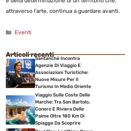
e della determinazione di un territorio che,
attraverso l’arte, continua a guardare avanti.
Categorie
Eventi
Articoli recenti
Santanchè Incontra
Agenzie Di Viaggio E
Associazioni Turistiche:
Nuove Misure Per Il
Turismo In Medio Oriente
Viaggio Sulle Coste Delle
Marche: Tra San Bartolo,
Conero E Riviera Delle
Palme Oltre 180 Km Di
Spiagge Da Scoprire