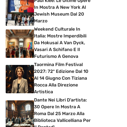
Paul Klee: Le Ultime Opere
In Mostra A New York Al
Jewish Museum Dal 20
Marzo
Weekend Culturale In
Italia: Mostre Imperdibili
Da Hokusai A Van Dyck,
Vasari A Schifano E Il
Futurismo A Genova
Taormina Film Festival
2027: 72ª Edizione Dal 10
Al 14 Giugno Con Tiziana
Rocca Alla Direzione
Artistica
Dante Nei Libri D’artista:
30 Opere In Mostra A
Roma Dal 25 Marzo Alla
Biblioteca Vallicelliana Per