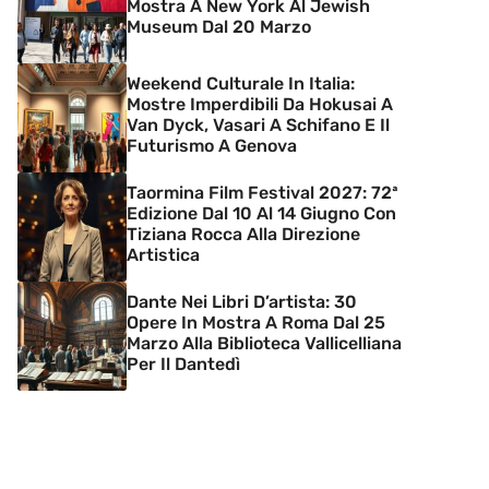
Mostra A New York Al Jewish
Museum Dal 20 Marzo
Weekend Culturale In Italia:
Mostre Imperdibili Da Hokusai A
Van Dyck, Vasari A Schifano E Il
Futurismo A Genova
Taormina Film Festival 2027: 72ª
Edizione Dal 10 Al 14 Giugno Con
Tiziana Rocca Alla Direzione
Artistica
Dante Nei Libri D’artista: 30
Opere In Mostra A Roma Dal 25
Marzo Alla Biblioteca Vallicelliana
Per Il Dantedì