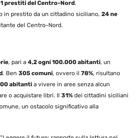
1 prestiti del Centro-Nord
.
o in prestito da un cittadino siciliano,
24 ne
itante del Centro-Nord.
rie
, pari a
4,2 ogni 100.000 abitanti
, un
d
. Ben
305 comuni
, ovvero il
78%
, risultano
00 abitanti
a vivere in aree senza alcun
 o acquistare libri. Il
31%
dei cittadini siciliani
omune, un ostacolo significativo alla
“Leggere il futuro: rapporto sulla lettura nel