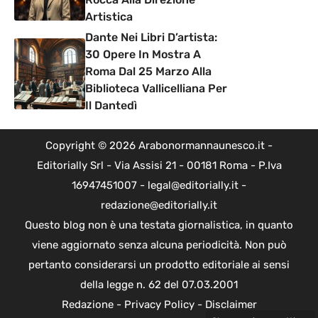
Artistica
Dante Nei Libri D’artista:
30 Opere In Mostra A
Roma Dal 25 Marzo Alla
Biblioteca Vallicelliana Per
Il Dantedì
Copyright © 2026 Arabonormannaunesco.it -
Editorially Srl - Via Assisi 21 - 00181 Roma - P.Iva
16947451007 - legal@editorially.it -
redazione@editorially.it
Questo blog non è una testata giornalistica, in quanto
viene aggiornato senza alcuna periodicità. Non può
pertanto considerarsi un prodotto editoriale ai sensi
della legge n. 62 del 07.03.2001
Redazione
-
Privacy Policy
-
Disclaimer