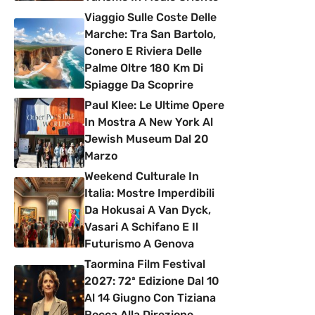
Viaggio Sulle Coste Delle
Marche: Tra San Bartolo,
Conero E Riviera Delle
Palme Oltre 180 Km Di
Spiagge Da Scoprire
Paul Klee: Le Ultime Opere
In Mostra A New York Al
Jewish Museum Dal 20
Marzo
Weekend Culturale In
Italia: Mostre Imperdibili
Da Hokusai A Van Dyck,
Vasari A Schifano E Il
Futurismo A Genova
Taormina Film Festival
2027: 72ª Edizione Dal 10
Al 14 Giugno Con Tiziana
Rocca Alla Direzione