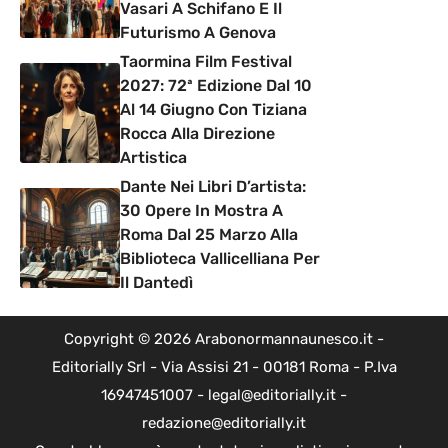
Vasari A Schifano E Il
Futurismo A Genova
Taormina Film Festival
2027: 72ª Edizione Dal 10
Al 14 Giugno Con Tiziana
Rocca Alla Direzione
Artistica
Dante Nei Libri D’artista:
30 Opere In Mostra A
Roma Dal 25 Marzo Alla
Biblioteca Vallicelliana Per
Il Dantedì
Copyright © 2026 Arabonormannaunesco.it -
Editorially Srl - Via Assisi 21 - 00181 Roma - P.Iva
16947451007 - legal@editorially.it -
redazione@editorially.it