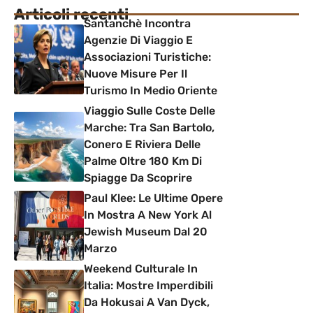
Articoli recenti
Santanchè Incontra
Agenzie Di Viaggio E
Associazioni Turistiche:
Nuove Misure Per Il
Turismo In Medio Oriente
Viaggio Sulle Coste Delle
Marche: Tra San Bartolo,
Conero E Riviera Delle
Palme Oltre 180 Km Di
Spiagge Da Scoprire
Paul Klee: Le Ultime Opere
In Mostra A New York Al
Jewish Museum Dal 20
Marzo
Weekend Culturale In
Italia: Mostre Imperdibili
Da Hokusai A Van Dyck,