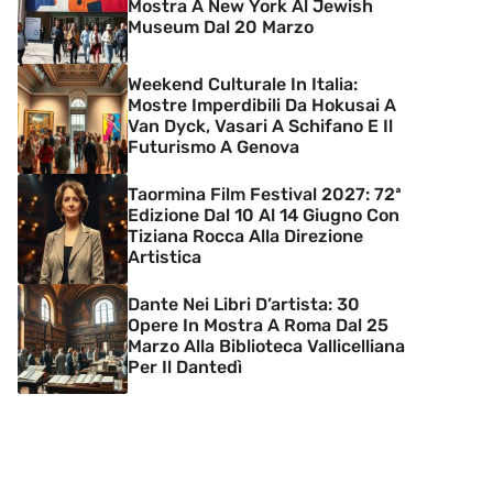
Mostra A New York Al Jewish
Museum Dal 20 Marzo
Weekend Culturale In Italia:
Mostre Imperdibili Da Hokusai A
Van Dyck, Vasari A Schifano E Il
Futurismo A Genova
Taormina Film Festival 2027: 72ª
Edizione Dal 10 Al 14 Giugno Con
Tiziana Rocca Alla Direzione
Artistica
Dante Nei Libri D’artista: 30
Opere In Mostra A Roma Dal 25
Marzo Alla Biblioteca Vallicelliana
Per Il Dantedì