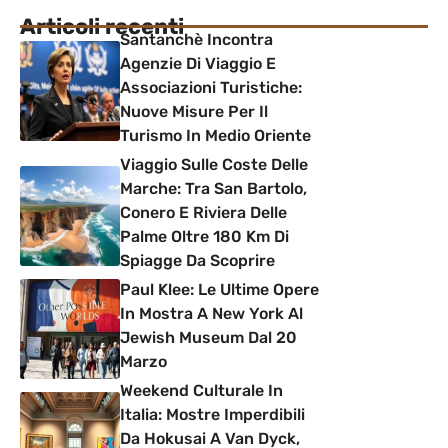
Articoli recenti
Santanchè Incontra
Agenzie Di Viaggio E
Associazioni Turistiche:
Nuove Misure Per Il
Turismo In Medio Oriente
Viaggio Sulle Coste Delle
Marche: Tra San Bartolo,
Conero E Riviera Delle
Palme Oltre 180 Km Di
Spiagge Da Scoprire
Paul Klee: Le Ultime Opere
In Mostra A New York Al
Jewish Museum Dal 20
Marzo
Weekend Culturale In
Italia: Mostre Imperdibili
Da Hokusai A Van Dyck,