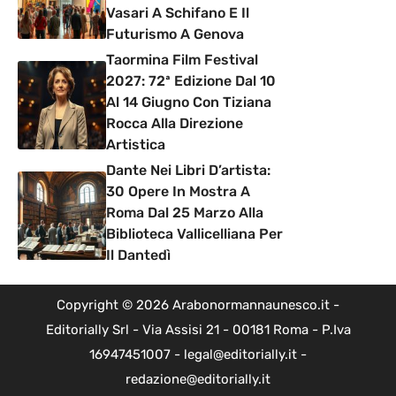
Vasari A Schifano E Il
Futurismo A Genova
Taormina Film Festival
2027: 72ª Edizione Dal 10
Al 14 Giugno Con Tiziana
Rocca Alla Direzione
Artistica
Dante Nei Libri D’artista:
30 Opere In Mostra A
Roma Dal 25 Marzo Alla
Biblioteca Vallicelliana Per
Il Dantedì
Copyright © 2026 Arabonormannaunesco.it -
Editorially Srl - Via Assisi 21 - 00181 Roma - P.Iva
16947451007 - legal@editorially.it -
redazione@editorially.it