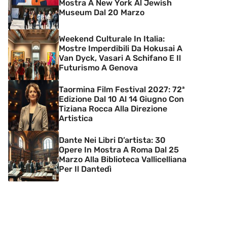
Mostra A New York Al Jewish
Museum Dal 20 Marzo
Weekend Culturale In Italia:
Mostre Imperdibili Da Hokusai A
Van Dyck, Vasari A Schifano E Il
Futurismo A Genova
Taormina Film Festival 2027: 72ª
Edizione Dal 10 Al 14 Giugno Con
Tiziana Rocca Alla Direzione
Artistica
Dante Nei Libri D’artista: 30
Opere In Mostra A Roma Dal 25
Marzo Alla Biblioteca Vallicelliana
Per Il Dantedì