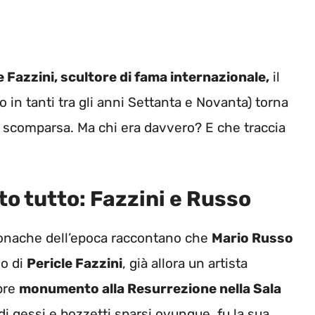
le Fazzini, scultore di fama internazionale,
il
in tanti tra gli anni Settanta e Novanta) torna
 sua scomparsa. Ma chi era davvero? E che traccia
o tutto: Fazzini e Russo
cronache dell’epoca raccontano che
Mario Russo
no di
Pericle Fazzini
, già allora un artista
ebre
monumento alla Resurrezione nella Sala
 di gessi e bozzetti sparsi ovunque, fu la sua