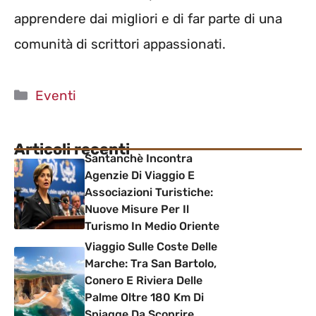
apprendere dai migliori e di far parte di una
comunità di scrittori appassionati.
Categorie
Eventi
Articoli recenti
Santanchè Incontra
Agenzie Di Viaggio E
Associazioni Turistiche:
Nuove Misure Per Il
Turismo In Medio Oriente
Viaggio Sulle Coste Delle
Marche: Tra San Bartolo,
Conero E Riviera Delle
Palme Oltre 180 Km Di
Spiagge Da Scoprire