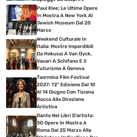
Paul Klee: Le Ultime Opere
In Mostra A New York Al
Jewish Museum Dal 20
Marzo
Weekend Culturale In
Italia: Mostre Imperdibili
Da Hokusai A Van Dyck,
Vasari A Schifano E Il
Futurismo A Genova
Taormina Film Festival
2027: 72ª Edizione Dal 10
Al 14 Giugno Con Tiziana
Rocca Alla Direzione
Artistica
Dante Nei Libri D’artista:
30 Opere In Mostra A
Roma Dal 25 Marzo Alla