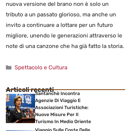
nuova versione del brano non è solo un
tributo a un passato glorioso, ma anche un
invito a continuare a lottare per un futuro
migliore, unendo le generazioni attraverso le
note di una canzone che ha già fatto la storia.
Categorie
Spettacolo e Cultura
Articoli recenti
Santanchè Incontra
Agenzie Di Viaggio E
Associazioni Turistiche:
Nuove Misure Per Il
Turismo In Medio Oriente
Viaggio Sulle Coste Delle