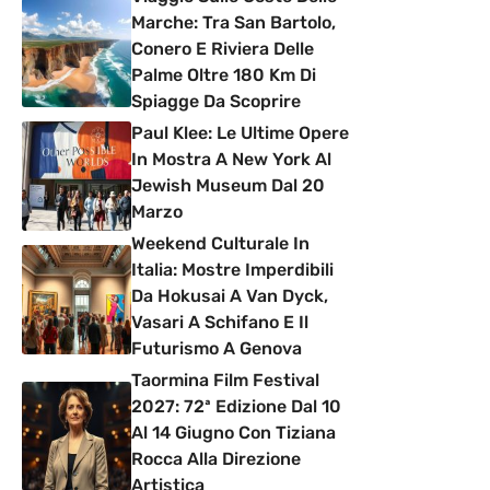
Marche: Tra San Bartolo,
Conero E Riviera Delle
Palme Oltre 180 Km Di
Spiagge Da Scoprire
Paul Klee: Le Ultime Opere
In Mostra A New York Al
Jewish Museum Dal 20
Marzo
Weekend Culturale In
Italia: Mostre Imperdibili
Da Hokusai A Van Dyck,
Vasari A Schifano E Il
Futurismo A Genova
Taormina Film Festival
2027: 72ª Edizione Dal 10
Al 14 Giugno Con Tiziana
Rocca Alla Direzione
Artistica