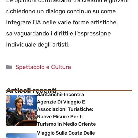
Le opinioni contrastanti tra creativi e giovani
richiedono un dialogo continuo su come
integrare l’IA nelle varie forme artistiche,
salvaguardando i diritti e l’espressione
individuale degli artisti.
Categorie
Spettacolo e Cultura
Articoli recenti
Santanchè Incontra
Agenzie Di Viaggio E
Associazioni Turistiche:
Nuove Misure Per Il
Turismo In Medio Oriente
Viaggio Sulle Coste Delle