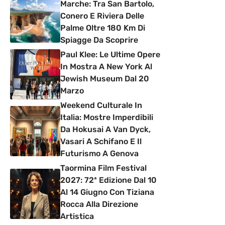
Marche: Tra San Bartolo,
Conero E Riviera Delle
Palme Oltre 180 Km Di
Spiagge Da Scoprire
Paul Klee: Le Ultime Opere
In Mostra A New York Al
Jewish Museum Dal 20
Marzo
Weekend Culturale In
Italia: Mostre Imperdibili
Da Hokusai A Van Dyck,
Vasari A Schifano E Il
Futurismo A Genova
Taormina Film Festival
2027: 72ª Edizione Dal 10
Al 14 Giugno Con Tiziana
Rocca Alla Direzione
Artistica