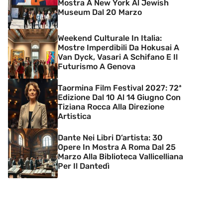
Mostra A New York Al Jewish
Museum Dal 20 Marzo
Weekend Culturale In Italia:
Mostre Imperdibili Da Hokusai A
Van Dyck, Vasari A Schifano E Il
Futurismo A Genova
Taormina Film Festival 2027: 72ª
Edizione Dal 10 Al 14 Giugno Con
Tiziana Rocca Alla Direzione
Artistica
Dante Nei Libri D’artista: 30
Opere In Mostra A Roma Dal 25
Marzo Alla Biblioteca Vallicelliana
Per Il Dantedì