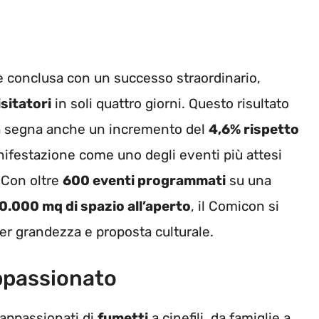
è conclusa con un successo straordinario,
sitatori
in soli quattro giorni. Questo risultato
a segna anche un incremento del
4,6% rispetto
ifestazione come uno degli eventi più attesi
 Con oltre
600 eventi programmati
su una
0.000 mq di spazio all’aperto
, il Comicon si
 per grandezza e proposta culturale.
ppassionato
a appassionati di
fumetti
a cinefili, da famiglie a