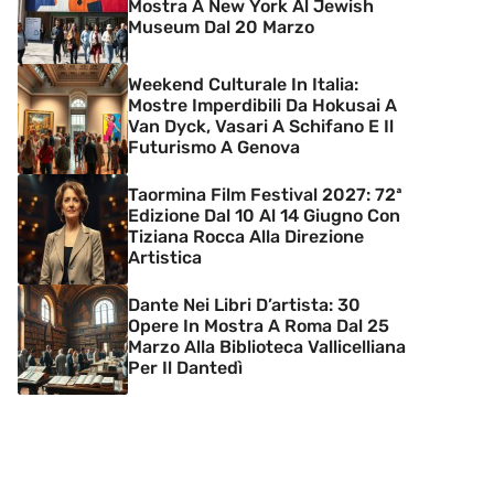
Mostra A New York Al Jewish
Museum Dal 20 Marzo
Weekend Culturale In Italia:
Mostre Imperdibili Da Hokusai A
Van Dyck, Vasari A Schifano E Il
Futurismo A Genova
Taormina Film Festival 2027: 72ª
Edizione Dal 10 Al 14 Giugno Con
Tiziana Rocca Alla Direzione
Artistica
Dante Nei Libri D’artista: 30
Opere In Mostra A Roma Dal 25
Marzo Alla Biblioteca Vallicelliana
Per Il Dantedì