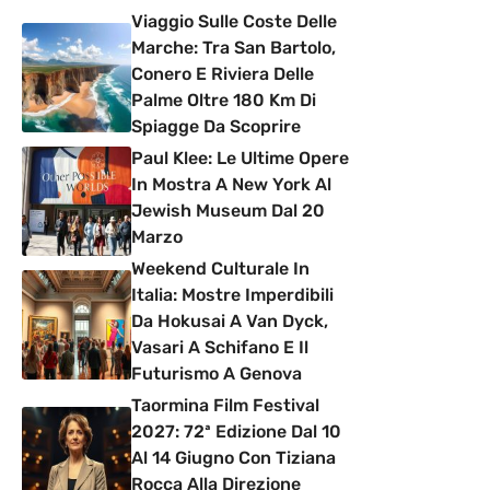
Viaggio Sulle Coste Delle
Marche: Tra San Bartolo,
Conero E Riviera Delle
Palme Oltre 180 Km Di
Spiagge Da Scoprire
Paul Klee: Le Ultime Opere
In Mostra A New York Al
Jewish Museum Dal 20
Marzo
Weekend Culturale In
Italia: Mostre Imperdibili
Da Hokusai A Van Dyck,
Vasari A Schifano E Il
Futurismo A Genova
Taormina Film Festival
2027: 72ª Edizione Dal 10
Al 14 Giugno Con Tiziana
Rocca Alla Direzione