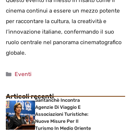
Questo evento ha messo in risalto come il
cinema continui a essere un mezzo potente
per raccontare la cultura, la creatività e
l’innovazione italiane, confermando il suo
ruolo centrale nel panorama cinematografico
globale.
Categorie
Eventi
Articoli recenti
Santanchè Incontra
Agenzie Di Viaggio E
Associazioni Turistiche:
Nuove Misure Per Il
Turismo In Medio Oriente