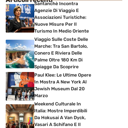
Santanchè Incontra
Agenzie Di Viaggio E
Associazioni Turistiche:
Nuove Misure Per Il
Turismo In Medio Oriente
Viaggio Sulle Coste Delle
Marche: Tra San Bartolo,
Conero E Riviera Delle
Palme Oltre 180 Km Di
Spiagge Da Scoprire
Paul Klee: Le Ultime Opere
In Mostra A New York Al
Jewish Museum Dal 20
Marzo
Weekend Culturale In
Italia: Mostre Imperdibili
Da Hokusai A Van Dyck,
Vasari A Schifano E Il