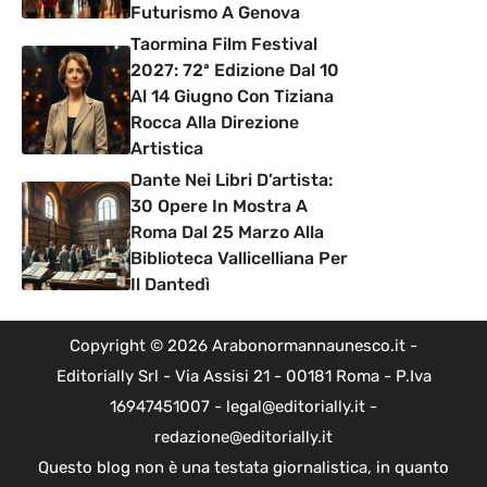
Futurismo A Genova
Taormina Film Festival
2027: 72ª Edizione Dal 10
Al 14 Giugno Con Tiziana
Rocca Alla Direzione
Artistica
Dante Nei Libri D’artista:
30 Opere In Mostra A
Roma Dal 25 Marzo Alla
Biblioteca Vallicelliana Per
Il Dantedì
Copyright © 2026 Arabonormannaunesco.it -
Editorially Srl - Via Assisi 21 - 00181 Roma - P.Iva
16947451007 - legal@editorially.it -
redazione@editorially.it
Questo blog non è una testata giornalistica, in quanto