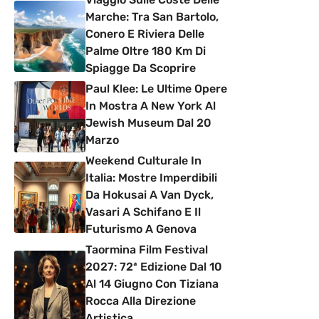
Marche: Tra San Bartolo,
Conero E Riviera Delle
Palme Oltre 180 Km Di
Spiagge Da Scoprire
Paul Klee: Le Ultime Opere
In Mostra A New York Al
Jewish Museum Dal 20
Marzo
Weekend Culturale In
Italia: Mostre Imperdibili
Da Hokusai A Van Dyck,
Vasari A Schifano E Il
Futurismo A Genova
Taormina Film Festival
2027: 72ª Edizione Dal 10
Al 14 Giugno Con Tiziana
Rocca Alla Direzione
Artistica