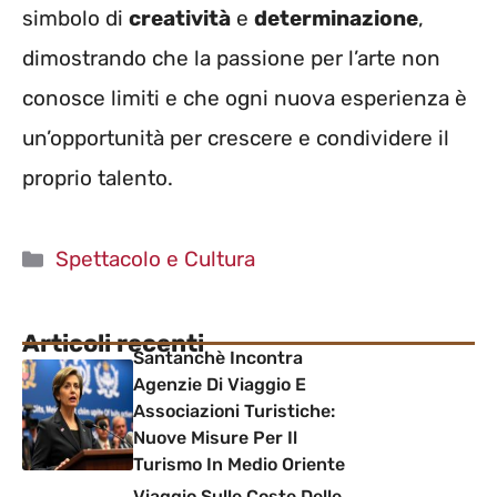
simbolo di
creatività
e
determinazione
,
dimostrando che la passione per l’arte non
conosce limiti e che ogni nuova esperienza è
un’opportunità per crescere e condividere il
proprio talento.
Categorie
Spettacolo e Cultura
Articoli recenti
Santanchè Incontra
Agenzie Di Viaggio E
Associazioni Turistiche:
Nuove Misure Per Il
Turismo In Medio Oriente
Viaggio Sulle Coste Delle