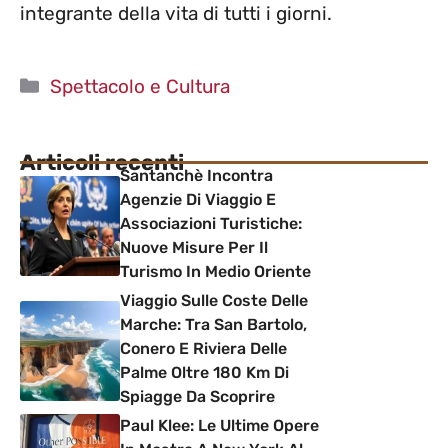
integrante della vita di tutti i giorni.
Categorie
Spettacolo e Cultura
Articoli recenti
Santanchè Incontra
Agenzie Di Viaggio E
Associazioni Turistiche:
Nuove Misure Per Il
Turismo In Medio Oriente
Viaggio Sulle Coste Delle
Marche: Tra San Bartolo,
Conero E Riviera Delle
Palme Oltre 180 Km Di
Spiagge Da Scoprire
Paul Klee: Le Ultime Opere