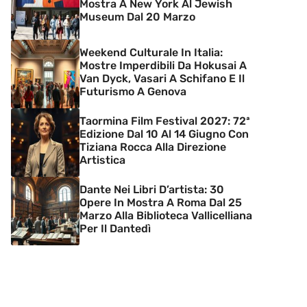
Mostra A New York Al Jewish
Museum Dal 20 Marzo
Weekend Culturale In Italia:
Mostre Imperdibili Da Hokusai A
Van Dyck, Vasari A Schifano E Il
Futurismo A Genova
Taormina Film Festival 2027: 72ª
Edizione Dal 10 Al 14 Giugno Con
Tiziana Rocca Alla Direzione
Artistica
Dante Nei Libri D’artista: 30
Opere In Mostra A Roma Dal 25
Marzo Alla Biblioteca Vallicelliana
Per Il Dantedì