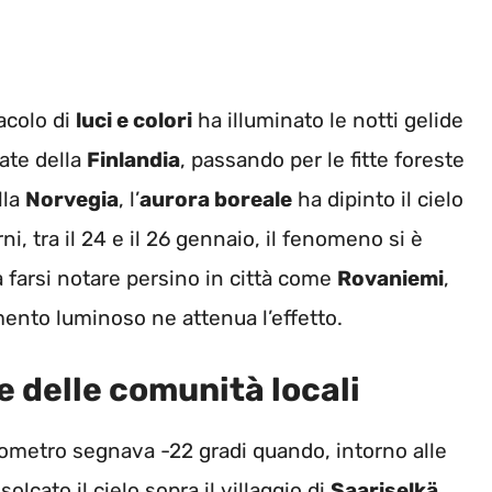
acolo di
luci e colori
ha illuminato le notti gelide
ate della
Finlandia
, passando per le fitte foreste
lla
Norvegia
, l’
aurora boreale
ha dipinto il cielo
i, tra il 24 e il 26 gennaio, il fenomeno si è
a farsi notare persino in città come
Rovaniemi
,
amento luminoso ne attenua l’effetto.
e delle comunità locali
rmometro segnava -22 gradi quando, intorno alle
olcato il cielo sopra il villaggio di
Saariselkä
.