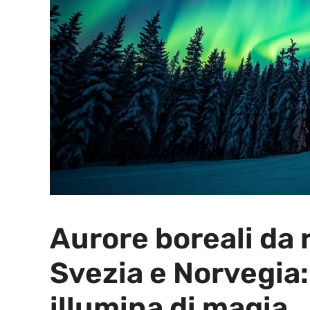
Aurore boreali da 
Svezia e Norvegia: 
illumina di magia