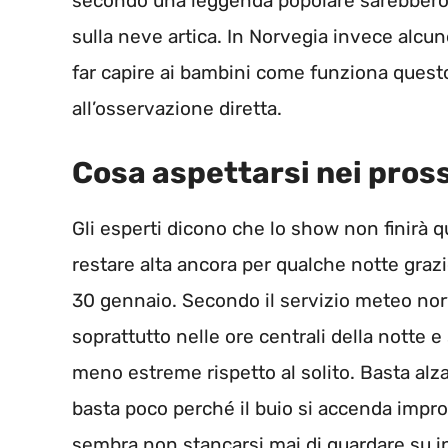
secondo una leggenda popolare sarebbero l
sulla neve artica. In Norvegia invece alcu
far capire ai bambini come funziona quest
all’osservazione diretta.
Cosa aspettarsi nei pross
Gli esperti dicono che lo show non finirà qui.
restare alta ancora per qualche notte grazie
30 gennaio. Secondo il servizio meteo nor
soprattutto nelle ore centrali della notte 
meno estreme rispetto al solito. Basta alzar
basta poco perché il buio si accenda improv
sembra non stancarsi mai di guardare su in