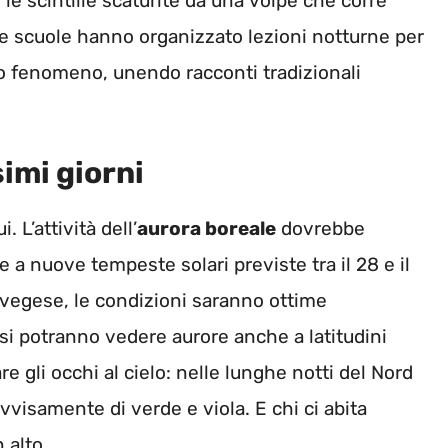
e scintille scaturite da una volpe che corre
ne scuole hanno organizzato lezioni notturne per
o fenomeno, unendo racconti tradizionali
imi giorni
 L’attività dell’
aurora boreale
dovrebbe
 a nuove tempeste solari previste tra il 28 e il
vegese, le condizioni saranno ottime
e si potranno vedere aurore anche a latitudini
e gli occhi al cielo: nelle lunghe notti del Nord
visamente di verde e viola. E chi ci abita
 alto.