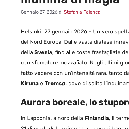
Gennaio 27, 2026
di
Stefania Palenca
Helsinki, 27 gennaio 2026 – Un vero spett
del Nord Europa. Dalle vaste distese innev
della
Svezia
, fino alle coste frastagliate de
con sfumature mozzafiato. Negli ultimi giorn
fatto vedere con un’intensità rara, tanto d
Kiruna
e
Tromsø
, dove di solito l’inquin
Aurora boreale, lo stupor
In Lapponia, a nord della
Finlandia
, il te
21 di martedì, le prime strisce verdi hanno s