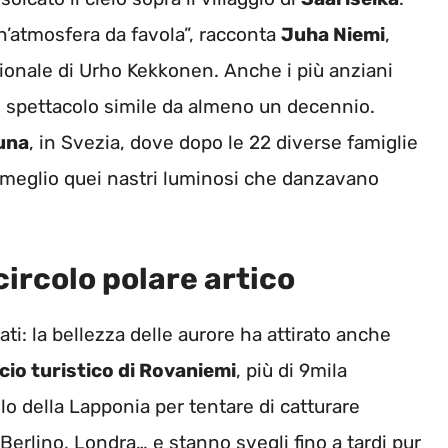
n’atmosfera da favola”, racconta
Juha Niemi
,
zionale di Urho Kekkonen. Anche i più anziani
o spettacolo simile da almeno un decennio.
una
, in Svezia, dove dopo le 22 diverse famiglie
 meglio quei nastri luminosi che danzavano
 circolo polare artico
ati: la bellezza delle aurore ha attirato anche
icio turistico di Rovaniemi
, più di 9mila
o della Lapponia per tentare di catturare
 Berlino, Londra… e stanno svegli fino a tardi pur