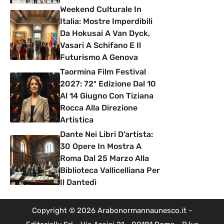
Weekend Culturale In
Italia: Mostre Imperdibili
Da Hokusai A Van Dyck,
Vasari A Schifano E Il
Futurismo A Genova
Taormina Film Festival
2027: 72ª Edizione Dal 10
Al 14 Giugno Con Tiziana
Rocca Alla Direzione
Artistica
Dante Nei Libri D’artista:
30 Opere In Mostra A
Roma Dal 25 Marzo Alla
Biblioteca Vallicelliana Per
Il Dantedì
Copyright © 2026 Arabonormannaunesco.it -