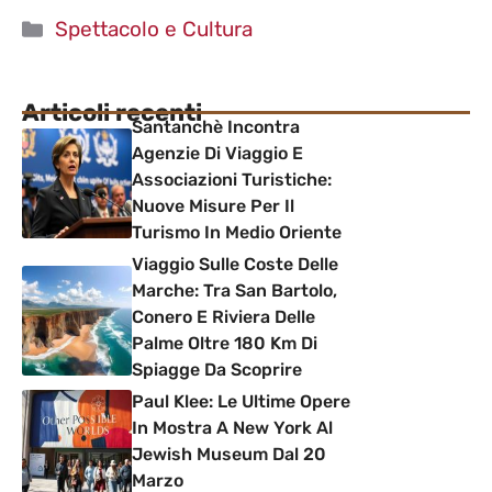
Categorie
Spettacolo e Cultura
Articoli recenti
Santanchè Incontra
Agenzie Di Viaggio E
Associazioni Turistiche:
Nuove Misure Per Il
Turismo In Medio Oriente
Viaggio Sulle Coste Delle
Marche: Tra San Bartolo,
Conero E Riviera Delle
Palme Oltre 180 Km Di
Spiagge Da Scoprire
Paul Klee: Le Ultime Opere
In Mostra A New York Al
Jewish Museum Dal 20
Marzo