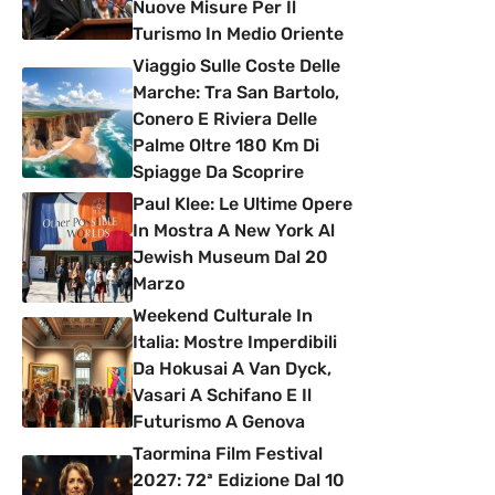
Nuove Misure Per Il
Turismo In Medio Oriente
Viaggio Sulle Coste Delle
Marche: Tra San Bartolo,
Conero E Riviera Delle
Palme Oltre 180 Km Di
Spiagge Da Scoprire
Paul Klee: Le Ultime Opere
In Mostra A New York Al
Jewish Museum Dal 20
Marzo
Weekend Culturale In
Italia: Mostre Imperdibili
Da Hokusai A Van Dyck,
Vasari A Schifano E Il
Futurismo A Genova
Taormina Film Festival
2027: 72ª Edizione Dal 10